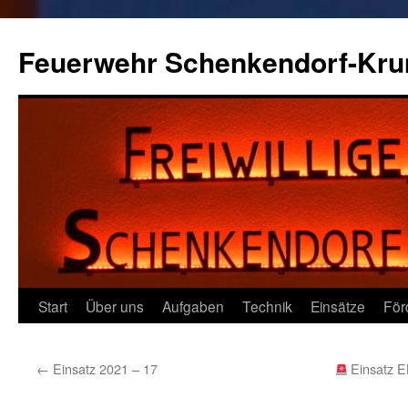
Zum
Inhalt
Feuerwehr Schenkendorf-Kr
springen
Start
Über uns
Aufgaben
Technik
Einsätze
För
←
Einsatz 2021 – 17
Einsatz E