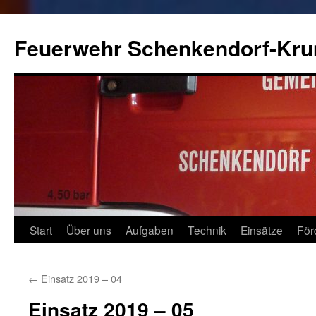
Zum
Inhalt
Feuerwehr Schenkendorf-Kr
springen
Start
Über uns
Aufgaben
Technik
Einsätze
För
←
Einsatz 2019 – 04
Einsatz 2019 – 05