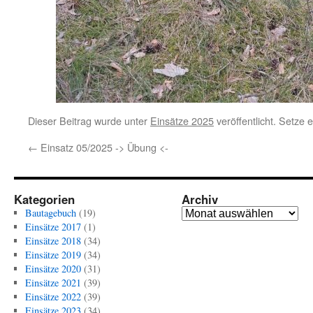
Dieser Beitrag wurde unter
Einsätze 2025
veröffentlicht. Setze 
←
Einsatz 05/2025 -> Übung <-
Kategorien
Archiv
Archiv
Bautagebuch
(19)
Einsätze 2017
(1)
Einsätze 2018
(34)
Einsätze 2019
(34)
Einsätze 2020
(31)
Einsätze 2021
(39)
Einsätze 2022
(39)
Einsätze 2023
(34)