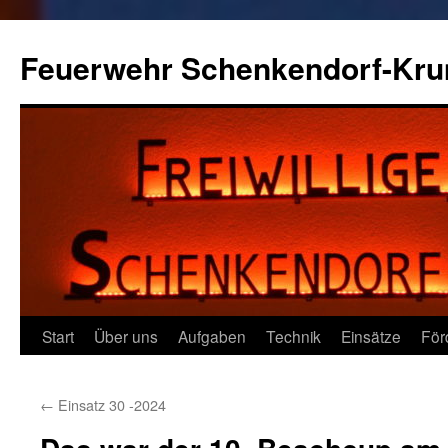
Zum
Inhalt
Feuerwehr Schenkendorf-Kr
springen
Start
Über uns
Aufgaben
Technik
Einsätze
För
←
Einsatz 30 -2024